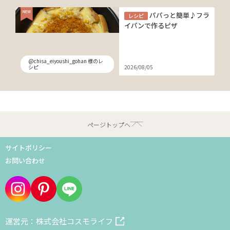
パパっと簡単♪フラ
レシピ
イパンで作るピザ
@chisa_eiyoushi_gohan 様のレ
シピ
2026/08/05
ページトップへ
サイトポリシー
お問い合わせ
運営元：株式会社コスモライフ