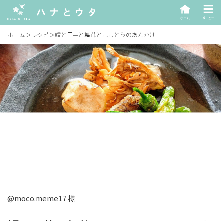
ホーム
＞
レシピ
＞
鱈と里芋と舞茸とししとうのあんかけ
@moco.meme17 様