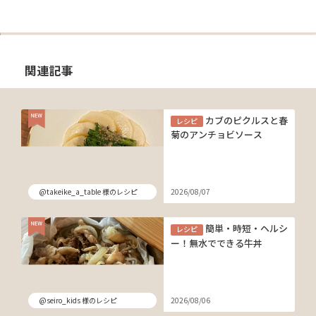
関連記事
カブのピクルスと春
レシピ
菊のアンチョビソース
@takeike_a_table 様のレシピ
2026/08/07
簡単・時短・ヘルシ
レシピ
ー！無水でできる牛丼
@seiro_kids 様のレシピ
2026/08/06