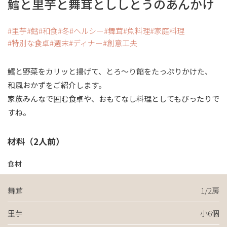
鱈と里芋と舞茸とししとうのあんかけ
里芋
鱈
和食
冬
ヘルシー
舞茸
魚料理
家庭料理
特別な食卓
週末
ディナー
創意工夫
鱈と野菜をカリッと揚げて、とろ～り餡をたっぷりかけた、
和風おかずをご紹介します。
家族みんなで囲む食卓や、おもてなし料理としてもぴったりで
すね。
材料（2人前）
食材
舞茸
1/2房
里芋
小6個