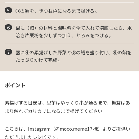
③の鱈を、きつね色になるまで揚げる。
鍋に（餡）の材料と調味料を全て入れて沸騰したら、水
溶き片栗粉を少しずつ加え、とろみをつける。
器に④の素揚げした野菜と⑤の鱈を盛り付け、⑥の餡を
たっぷりかけて完成。
ポイント
素揚げする目安は、里芋はゆっくり串が通るまで、舞茸はあ
まり触れずカリカリになるまで揚げてください。
こちらは、Instagram（@moco.meme17 様）よりご提供い
ただきましたレシピです。