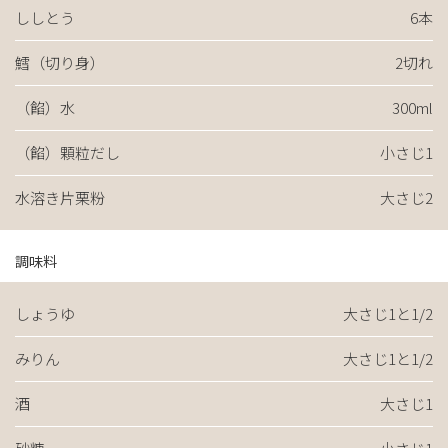
ししとう
6本
鱈（切り身）
2切れ
（餡）水
300ml
（餡）顆粒だし
小さじ1
水溶き片栗粉
大さじ2
調味料
しょうゆ
大さじ1と1/2
みりん
大さじ1と1/2
酒
大さじ1